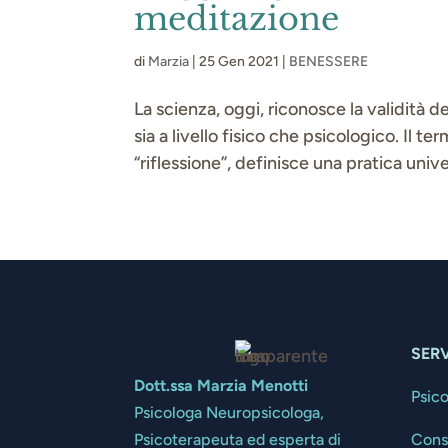
meditazione
di
Marzia
|
25 Gen 2021
|
BENESSERE
La scienza, oggi, riconosce la validità d
sia a livello fisico che psicologico. Il 
“riflessione”, definisce una pratica unive
SERV
Dott.ssa Marzia Menotti
Psic
Psicologa Neuropsicologa,
Cons
Psicoterapeuta ed esperta di