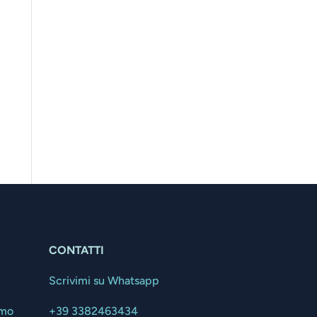
CONTATTI
Scrivimi su Whatsapp
amo
+39 3382463434