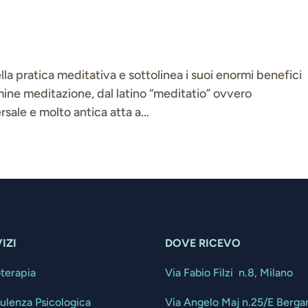
ella pratica meditativa e sottolinea i suoi enormi benefici
termine meditazione, dal latino “meditatio” ovvero
rsale e molto antica atta a...
IZI
DOVE RICEVO
oterapia
Via Fabio Filzi n.8, Milano
ulenza Psicologica
Via Angelo Maj n.25/E Berg