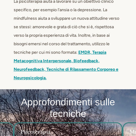
La psicoterapia aiuta a lavorare su un obiettivo clinico
specifico, per esempio l'ansia o la depressione. La
mindfulness aiuta a sviluppare un nuova attitudine verso
se stessi: amorevole e grata di ciò che si è, rispettosa
verso la propria esperienza di vita. Inoltre, in base ai
bisogni emersi nel corso del trattamento, utilizzo le
tecniche per cui mi sono formata:
EMDR,
Terapia
Metacognitiva Interpersonale,
Biofeedback,
Neurofeedback,
Tecniche di Rilassamento Corporeo e
Neuropsicologia.
Approfondimenti sulle
tecniche
Psicoterapia
Mi