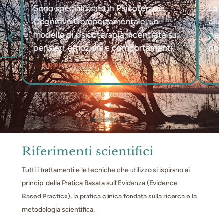
Sono specializzata in Psicoterapia
La
Cognitivo Comportamentale, un
ai
4
modello di psicoterapia incentrata su
pe
pensieri, emozioni e comportamenti.
co
Approfondisci
Riferimenti scientifici
Tutti i trattamenti e le tecniche che utilizzo si ispirano ai
principi della Pratica Basata sull’Evidenza (Evidence
Based Practice), la pratica clinica fondata sulla ricerca e la
metodologia scientifica.