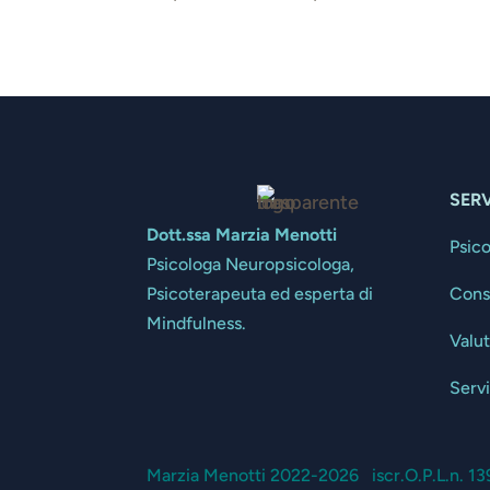
SERV
Dott.ssa Marzia Menotti
Psic
Psicologa Neuropsicologa,
Cons
Psicoterapeuta ed esperta di
Mindfulness.
Valu
Servi
Marzia Menotti 2022-2026 iscr.O.P.L.n. 