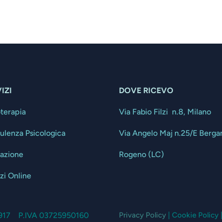
IZI
DOVE RICEVO
oterapia
Via Fabio Filzi n.8, Milano
ulenza Psicologica
Via Angelo Maj n.25/E Berg
tazione
Rogeno (LC)
zi Online
13917 P.IVA 03725950160
Privacy Policy
| Cookie Policy 