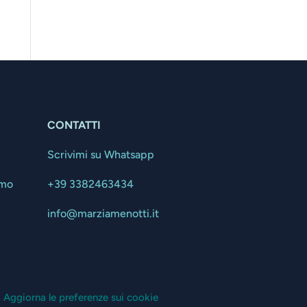
CONTATTI
Scrivimi su Whatsapp
amo
+39 3382463434
info@marziamenotti.it
| Aggiorna le preferenze sui cookie