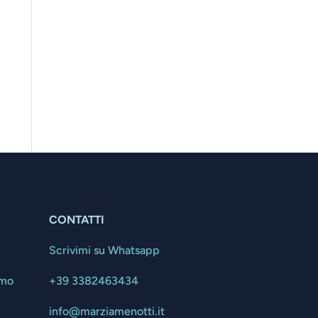
a
CONTATTI
Scrivimi su Whatsapp
amo
+39 3382463434
info@marziamenotti.it