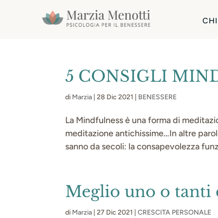
CHI
5 CONSIGLI MIN
di
Marzia
|
28 Dic 2021
|
BENESSERE
La Mindfulness è una forma di meditazio
meditazione antichissime…In altre parol
sanno da secoli: la consapevolezza funz
Meglio uno o tanti 
di
Marzia
|
27 Dic 2021
|
CRESCITA PERSONALE