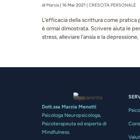
di
Marzia
|
16 Mar 2021
|
CRESCITA PERSONALE
L’efficacia della scrittura come pratica 
è ormai dimostrata. Scrivere aiuta le per
stress, alleviare l’ansia e la depressione,
SERV
Dott.ssa Marzia Menotti
Psic
Psicologa Neuropsicologa,
Cons
Psicoterapeuta ed esperta di
Mindfulness.
Valu