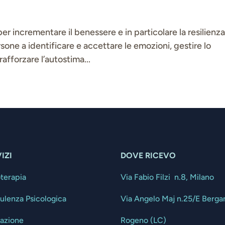
per incrementare il benessere e in particolare la resilienz
sone a identificare e accettare le emozioni, gestire lo
 rafforzare l’autostima...
IZI
DOVE RICEVO
oterapia
Via Fabio Filzi n.8, Milano
ulenza Psicologica
Via Angelo Maj n.25/E Berg
tazione
Rogeno (LC)