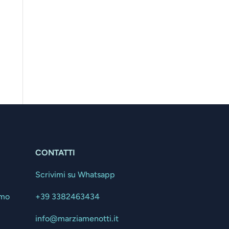
CONTATTI
Scrivimi su Whatsapp
amo
+39 3382463434
info@marziamenotti.it