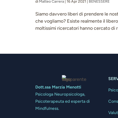
di
Matteo Carrera
|
16 Apr 2021
|
BENESSERE
Siamo davvero liberi di prendere le nost
che vogliamo? Esiste realmente il libero
moltissimi ricercatori hanno cercato di
SERV
Dott.ssa Marzia Menotti
Psic
Psicologa Neuropsicologa,
Cons
Psicoterapeuta ed esperta di
Mindfulness.
Valu