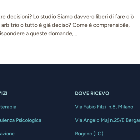
re decisioni? Lo studio Siamo davvero liberi di fare ciò
 arbitrio o tutto è già deciso? Come è comprensibile,
 rispondere a queste domande,...
IZI
DOVE RICEVO
oterapia
Via Fabio Filzi n.8, Milano
ulenza Psicologica
Via Angelo Maj n.25/E Berg
tazione
Rogeno (LC)