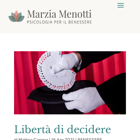
Libertà di decidere
di
Matteo Carrera
|
16 Apr 2021
|
BENESSERE