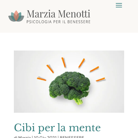
Cibi per la mente
di
Marzia
|
10 Giu 2021
|
BENESSERE