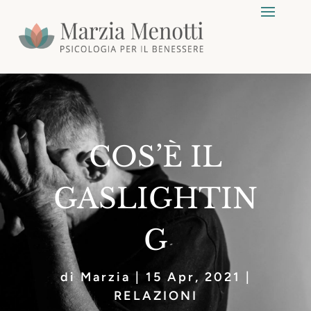
COS’È IL
GASLIGHTIN
G
di
Marzia
|
15 Apr, 2021
|
RELAZIONI