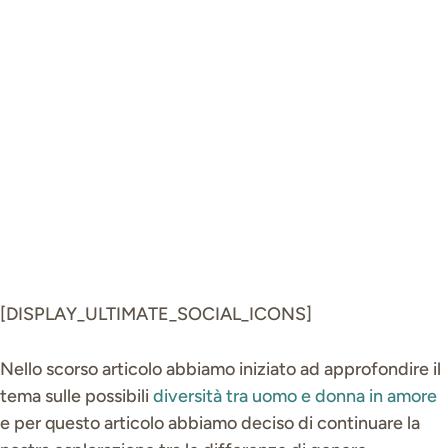
MASCHI E
FEMMINE
di
Serena Barachetti
|
22
Lug, 2021
|
RELAZIONI
[DISPLAY_ULTIMATE_SOCIAL_ICONS]
Nello scorso articolo abbiamo iniziato ad approfondire il
tema sulle possibili
diversità tra uomo e donna in amore
e per questo articolo abbiamo deciso di continuare la