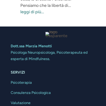
Pensiamo che la libertà di...
leggi di più...
Dott.ssa Marzia Menotti
Psicologa Neuropsicologa, Psicoterapeuta ed
esperta di Mindfulness.
SERVIZI
Psicoterapia
Consulenza Psicologica
Valutazione