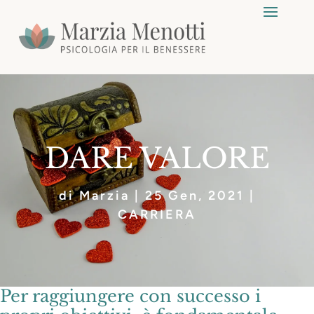
DARE VALORE
di
Marzia
|
25 Gen, 2021
|
CARRIERA
Per raggiungere con successo i