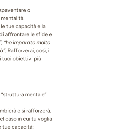
 spaventare o
 mentalità.
le tue capacità e la
i affrontare le sfide e
”
;
“ho imparato molto
tà”.
Rafforzerai, così, il
tuoi obiettivi più
 “struttura mentale”
mbierà e si rafforzerà.
l caso in cui tu voglia
e tue capacità: