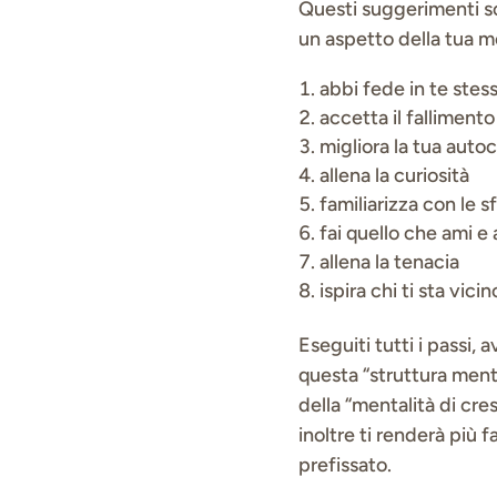
Questi suggerimenti so
un aspetto della tua m
abbi fede in te stes
accetta il fallimento
migliora la tua aut
allena la curiosità
familiarizza con le s
fai quello che ami e
allena la tenacia
ispira chi ti sta vicin
Eseguiti tutti i passi, 
questa “struttura menta
della “mentalità di cre
inoltre ti renderà più f
prefissato.