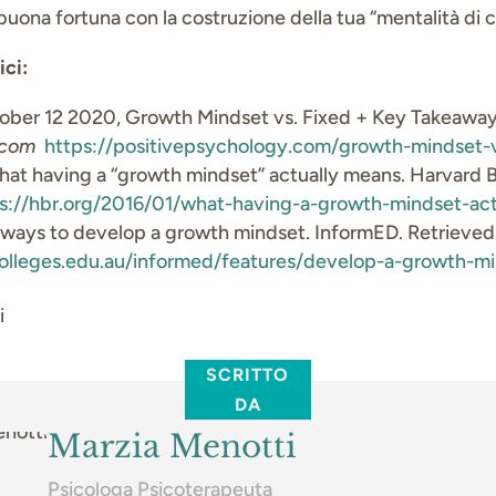
 buona fortuna con la costruzione della tua “mentalità di c
ici:
tober 12 2020, Growth Mindset vs. Fixed + Key Takeawa
y.com
https://positivepsychology.com/growth-mindset-
hat having a “growth mindset” actually means. Harvard 
s://hbr.org/2016/01/what-having-a-growth-mindset-ac
25 ways to develop a growth mindset. InformED. Retrieve
lleges.edu.au/informed/features/develop-a-growth-mi
li
SCRITTO
DA
Marzia Menotti
Psicologa Psicoterapeuta