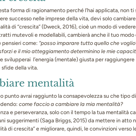
esta forma di ragionamento perché l’hai applicata, non ti
ere successo nelle imprese della vita, devi solo cambiare
ità di “crescita” (Dweck, 2016), cioè un modo di vedere 
ratti mutevoli e modellabili, cambierà anche il tuo modo d
e pensieri come:
“posso imparare tutto quello che voglio
 sforzi e il mio atteggiamento determinino le mie capaci
 svilupperai l’energia (mentale) giusta per raggiungere i 
 sfide della vita.
iare mentalità
 punto avrai raggiunto la consapevolezza su che tipo di
iedendo:
come faccio a cambiare la mia mentalità?
nza e perseveranza, solo con il tempo la tua mentalità ca
uni suggerimenti (Saga Briggs, 2015) da mettere in atto ne
tà di crescita” e migliorare, quindi, le convinzioni verso l