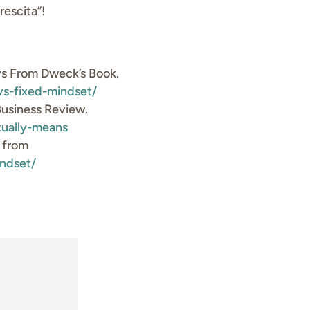
rescita”!
ys From Dweck’s Book.
vs-fixed-mindset/
Business Review.
tually-means
d from
ndset/