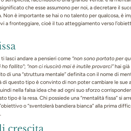
l significato che esse assumono per noi, a decretare il succ
ta. Non è importante se hai o no talento per qualcosa, è i
rovi a fronteggiare, cioè il tuo atteggiamento verso l’obiet
issa
à ti lasci andare a pensieri come
“non sono portato per qu
 ho fallito”
;
“non ci riuscirò mai è inutile provarci”
hai già
sito di una “struttura mentale” definita con il nome di menta
di questo tipo è convinto di non poter cambiare le sue ab
uindi nella falsa idea che ad ogni suo sforzo corrisponder
to tipo è la resa. Chi possiede una “mentalità fissa” si a
l’obiettivo o “sventolerà bandiera bianca” alla prima diffi
o.
i crescita