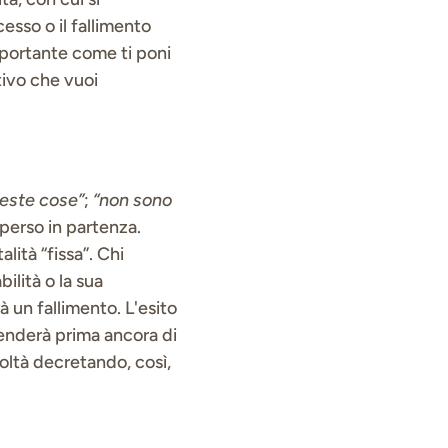
esso o il fallimento
mportante come ti poni
tivo che vuoi
este cose”
;
“non sono
 perso in partenza.
lità “fissa”. Chi
ilità o la sua
à un fallimento. L'esito
rrenderà prima ancora di
coltà decretando, così,