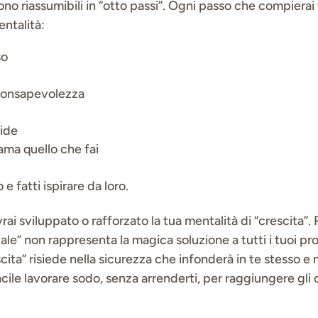
no riassumibili in “otto passi”. Ogni passo che compierai 
entalità:
so
oconsapevolezza
fide
 ama quello che fai
o e fatti ispirare da loro.
avrai sviluppato o rafforzato la tua mentalità di “crescita”
le” non rappresenta la magica soluzione a tutti i tuoi pro
scita” risiede nella sicurezza che infonderà in te stesso e 
acile lavorare sodo, senza arrenderti, per raggiungere gli o