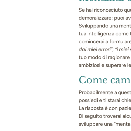
Se hai riconosciuto qu
demoralizzare: puoi av
Sviluppando una mental
tua intelligenza come t
comincerai a formular
dai miei errori”
;
“i miei
tuo modo di ragionare e
ambiziosi e superare le
Come camb
Probabilmente a questo
possiedi e ti starai ch
La risposta è con pazie
Di seguito troverai alc
sviluppare una “mentali