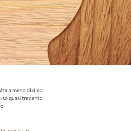
olte a meno di dieci
perso quasi trecento
ho
tà, con cui si