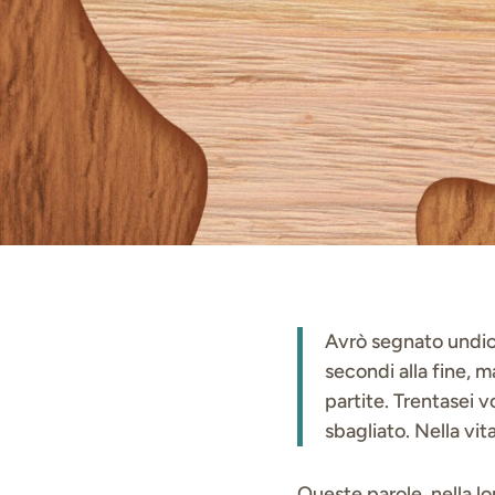
Avrò segnato undici 
secondi alla fine, m
partite. Trentasei v
sbagliato. Nella vit
Queste parole, nella lo