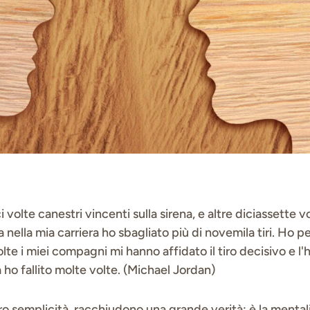
volte canestri vincenti sulla sirena, e altre diciassette v
a nella mia carriera ho sbagliato più di novemila tiri. Ho 
olte i miei compagni mi hanno affidato il tiro decisivo e l'
a ho fallito molte volte. (Michael Jordan)
ro semplicità, racchiudono una grande verità: è la mentali