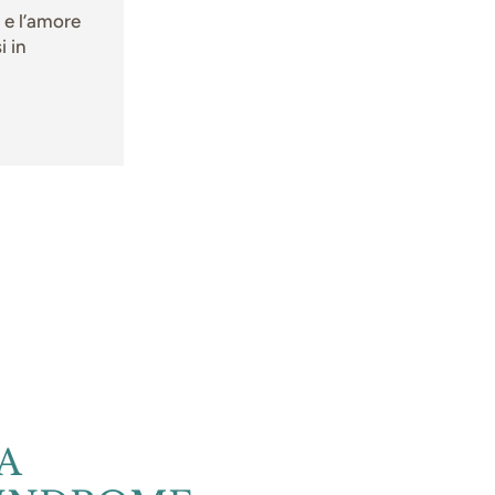
 e l’amore
i in
A