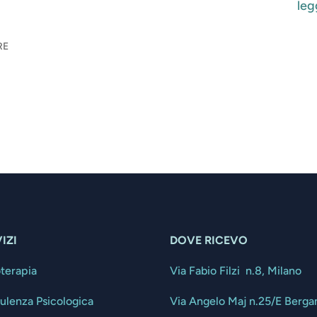
legg
RE
IZI
DOVE RICEVO
oterapia
Via Fabio Filzi n.8, Milano
ulenza Psicologica
Via Angelo Maj n.25/E Berg