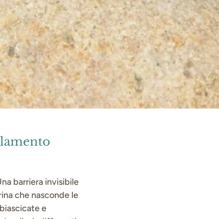
olamento
na barriera invisibile
erina che nasconde le
 biascicate e