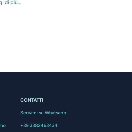
i di più...
CONTATTI
Scrivimi su Whatsapp
amo
+39 3382463434