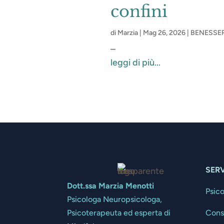
confini
di
Marzia
|
Mag 26, 2026
|
BENESSE
–
leggi di più...
SERV
Dott.ssa Marzia Menotti
Psic
Psicologa Neuropsicologa,
Cons
Psicoterapeuta ed esperta di