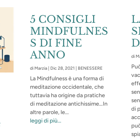
5 CONSIGLI
L
MINDFULNES
S
S DI FINE
D
ANNO
di
Ma
Può
di
Marzia
|
Dic 28, 2021
|
BENESSERE
vac
La Mindfulness è una forma di
eff
meditazione occidentale, che
sent
tuttavia ha origine da pratiche
sen
di meditazione antichissime…In
di 
altre parole, le...
acc
leggi di più...
e
può
spi