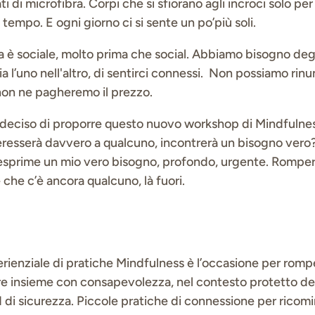
ati di microfibra. Corpi che si sfiorano agli incroci solo per
 tempo. E ogni giorno ci si sente un po’più soli.
a è sociale, molto prima che social. Abbiamo bisogno degl
a l’uno nell'altro, di sentirci connessi. Non possiamo rinu
non ne pagheremo il prezzo.
 deciso di proporre questo nuovo workshop di Mindfulnes
eresserà davvero a qualcuno, incontrerà un bisogno vero?
sprime un mio vero bisogno, profondo, urgente. Romper
che c’è ancora qualcuno, là fuori.
enziale di pratiche Mindfulness è l’occasione per rompe
stare insieme con consapevolezza, nel contesto protetto de
 di sicurezza. Piccole pratiche di connessione per ricomin