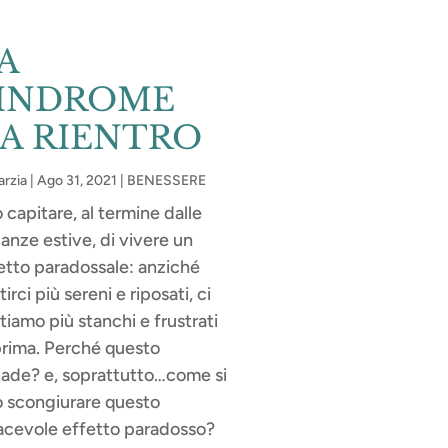
A
INDROME
A RIENTRO
rzia
|
Ago 31, 2021
|
BENESSERE
 capitare, al termine dalle
anze estive, di vivere un
etto paradossale: anziché
irci più sereni e riposati, ci
tiamo più stanchi e frustrati
prima. Perché questo
ade? e, soprattutto…come si
 scongiurare questo
acevole effetto paradosso?