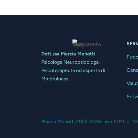
SERV
Dott.ssa Marzia Menotti
Psic
Psicologa Neuropsicologa,
Cons
Psicoterapeuta ed esperta di
Mindfulness.
Valu
Servi
Marzia Menotti 2022-2026 iscr.O.P.L.n. 