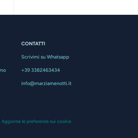
CONTATTI
Scrivimi su Whatsapp
amo
+39 3382463434
info@marziamenotti.it
| Aggiorna le preferenze sui cookie