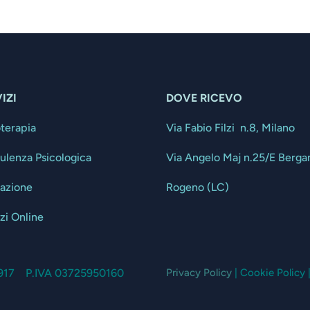
IZI
DOVE RICEVO
oterapia
Via Fabio Filzi n.8, Milano
ulenza Psicologica
Via Angelo Maj n.25/E Berg
tazione
Rogeno (LC)
zi Online
13917 P.IVA 03725950160
Privacy Policy
| Cookie Policy 