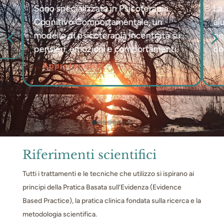
Sono specializzata in Psicoterapia
La
Cognitivo Comportamentale, un
ai
4
modello di psicoterapia incentrata su
pe
pensieri, emozioni e comportamenti.
co
Approfondisci
Riferimenti scientifici
Tutti i trattamenti e le tecniche che utilizzo si ispirano ai
principi della Pratica Basata sull’Evidenza (Evidence
Based Practice), la pratica clinica fondata sulla ricerca e la
metodologia scientifica.