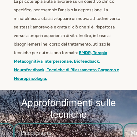
La psicoterapia aiuta a lavorare su un obiettivo clinico
specifico, per esempio l'ansia o la depressione. La
mindfulness aiuta a sviluppare un nuova attitudine verso
se stessi: amorevole e grata di ciò che si è, rispettosa
verso la propria esperienza di vita. Inoltre, in base ai
bisogni emersi nel corso del trattamento, utilizzo le
tecniche per cui mi sono formata:
EMDR,
Terapia
Metacognitiva Interpersonale,
Biofeedback,
Neurofeedback,
Tecniche di Rilassamento Corporeo e
Neuropsicologia.
Approfondimenti sulle
tecniche
Psicoterapia
Mi