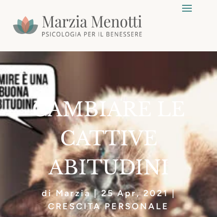
CAMBIARE LE
CATTIVE
ABITUDINI
di
Marzia
|
25 Apr, 2021
|
CRESCITA PERSONALE