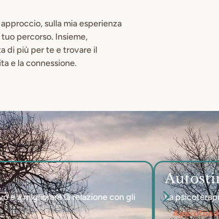
io approccio, sulla mia esperienza
 tuo percorso. Insieme,
di più per te e trovare il
ita e la connessione.
Autost
5
vo e a migliorare la relazione con gli
La psicoterapia
Approfond