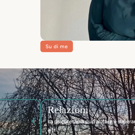
Su di me
Relazioni
4
La psicoterapia può aiutare a superare
altri.