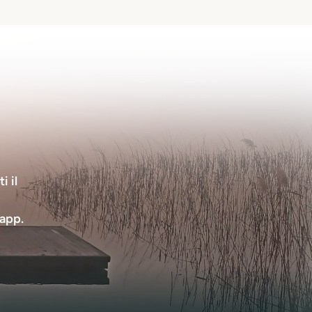
i il
app.