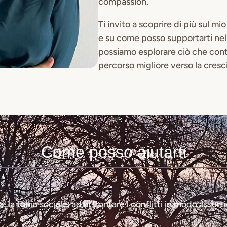
compassion.
Ti invito a scoprire di più sul m
e su come posso supportarti nel
possiamo esplorare ciò che conta 
percorso migliore verso la cresc
Come posso aiutarti
 la fobia sociale, ad affrontare i conflitti in modo asserti