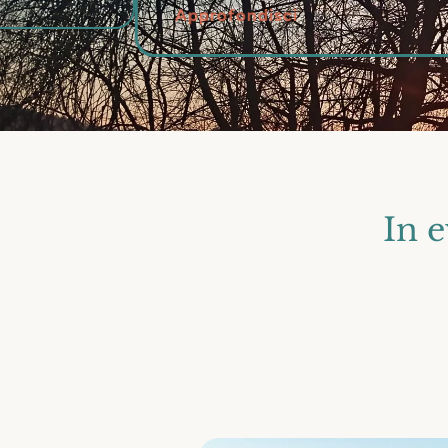
Approfondisci
In e