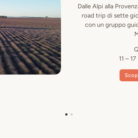
Dalle Alpi alla Provenz
road trip di sette gio
con un gruppo guid
M
Q
11 – 1
Scopr