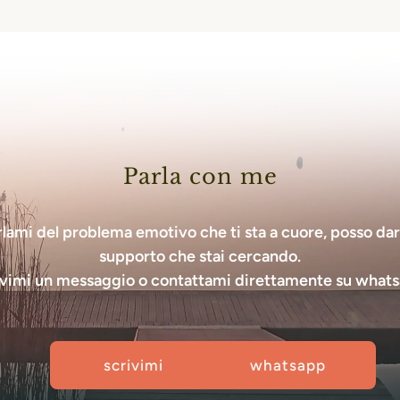
Parla con me
lami del problema emotivo che ti sta a cuore, posso dart
supporto che stai cercando.
ivimi un messaggio o contattami direttamente su whats
scrivimi
whatsapp