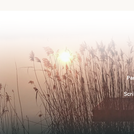
Par
Scr