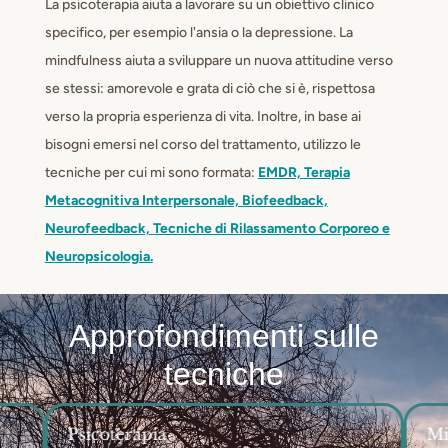
La psicoterapia aiuta a lavorare su un obiettivo clinico
specifico, per esempio l'ansia o la depressione. La
mindfulness aiuta a sviluppare un nuova attitudine verso
se stessi: amorevole e grata di ciò che si è, rispettosa
verso la propria esperienza di vita. Inoltre, in base ai
bisogni emersi nel corso del trattamento, utilizzo le
tecniche per cui mi sono formata:
EMDR,
Terapia
Metacognitiva Interpersonale,
Biofeedback,
Neurofeedback,
Tecniche di Rilassamento Corporeo e
Neuropsicologia.
Approfondimenti sulle
tecniche
Psicoterapia
Mi