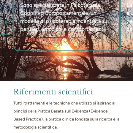
Sono specializzata in Psicoterapia
La
Cognitivo Comportamentale, un
ai
4
modello di psicoterapia incentrata su
pe
pensieri, emozioni e comportamenti.
co
Approfondisci
Riferimenti scientifici
Tutti i trattamenti e le tecniche che utilizzo si ispirano ai
principi della Pratica Basata sull’Evidenza (Evidence
Based Practice), la pratica clinica fondata sulla ricerca e la
metodologia scientifica.