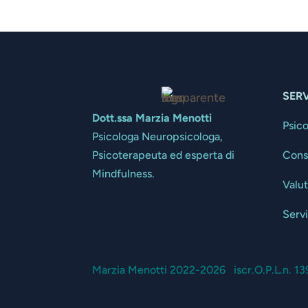
SERV
Dott.ssa Marzia Menotti
Psic
Psicologa Neuropsicologa,
Cons
Psicoterapeuta ed esperta di
Mindfulness.
Valu
Servi
Marzia Menotti 2022-2026 iscr.O.P.L.n. 