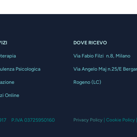
IZI
DOVE RICEVO
oterapia
Via Fabio Filzi n.8, Milano
ulenza Psicologica
Via Angelo Maj n.25/E Berg
tazione
Rogeno (LC)
zi Online
13917 P.IVA 03725950160
Privacy Policy
| Cookie Policy 