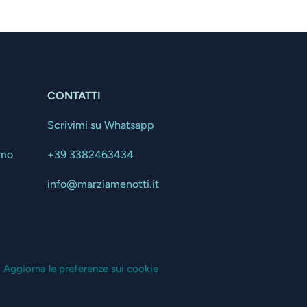
CONTATTI
Scrivimi su Whatsapp
amo
+39 3382463434
info@marziamenotti.it
| Aggiorna le preferenze sui cookie