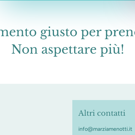
ento giusto per prend
Non aspettare più!
Altri contatti
info@marziamenotti.it