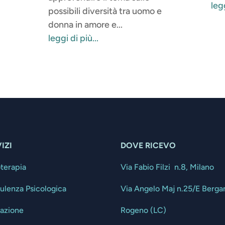
legg
possibili diversità tra uomo e
donna in amore e...
leggi di più...
IZI
DOVE RICEVO
oterapia
Via Fabio Filzi n.8, Milano
ulenza Psicologica
Via Angelo Maj n.25/E Berg
tazione
Rogeno (LC)