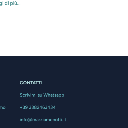
i di più...
CONTATTI
Scrivimi su Whatsapp
amo
+39 3382463434
info@marziamenotti.it