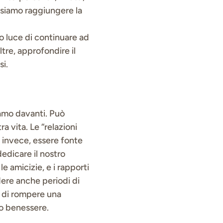
ssiamo raggiungere la
ro luce di continuare ad
oltre, approfondire il
si.
iamo davanti. Può
a vita. Le “relazioni
, invece, essere fonte
edicare il nostro
e amicizie, e i rapporti
dere anche periodi di
a di rompere una
rio benessere.