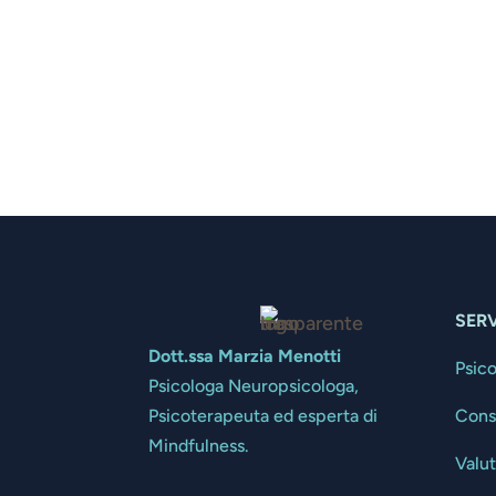
SERV
Dott.ssa Marzia Menotti
Psic
Psicologa Neuropsicologa,
Cons
Psicoterapeuta ed esperta di
Mindfulness.
Valu