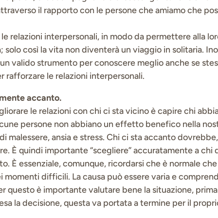
attraverso il rapporto con le persone che amiamo che po
le relazioni interpersonali, in modo da permettere alla lo
a; solo così la vita non diventerà un viaggio in solitaria. In
 è un valido strumento per conoscere meglio anche se stes
 rafforzare le relazioni interpersonali.
ramente accanto.
iorare le relazioni con chi ci sta vicino è capire chi abb
alcune persone non abbiano un effetto benefico nella nostr
di malessere, ansia e stress. Chi ci sta accanto dovrebbe
re. È quindi importante “scegliere” accuratamente a chi d
to. È essenziale, comunque, ricordarsi che è normale che l
ei momenti difficili. La causa può essere varia e compren
er questo è importante valutare bene la situazione, prim
resa la decisione, questa va portata a termine per il prop