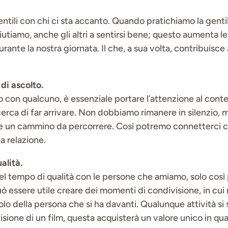
tili con chi ci sta accanto. Quando pratichiamo la gentile
iutiamo, anche gli altri a sentirsi bene; questo aumenta l
ante la nostra giornata. Il che, a sua volta, contribuisce a
di ascolto.
n qualcuno, è essenziale portare l’attenzione al conten
erca di far arrivare. Non dobbiamo rimanere in silenzio, m
e un cammino da percorrere. Così potremo connetterci co
la relazione.
alità.
el tempo di qualità con le persone che amiamo, solo cos
può essere utile creare dei momenti di condivisione, in cu
o della persona che si ha davanti. Qualunque attività si 
visione di un film, questa acquisterà un valore unico in qua