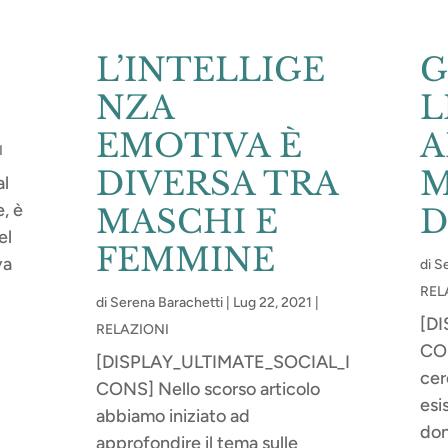
L’INTELLIGE
G
NZA
L
EMOTIVA È
A
I
DIVERSA TRA
al
, è
MASCHI E
D
el
FEMMINE
va
di
Se
REL
di
Serena Barachetti
|
Lug 22, 2021
|
[D
RELAZIONI
CON
[DISPLAY_ULTIMATE_SOCIAL_I
cer
CONS] Nello scorso articolo
esi
abbiamo iniziato ad
don
approfondire il tema sulle