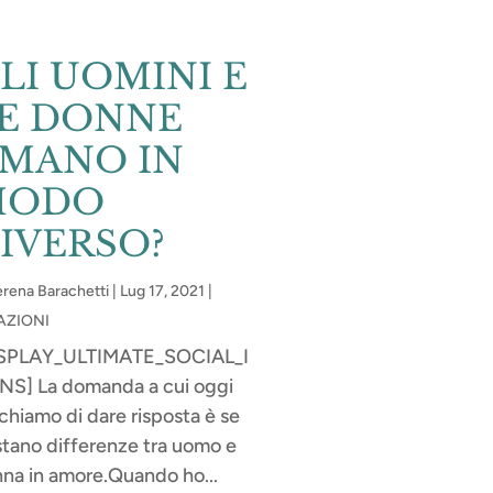
LI UOMINI E
E DONNE
MANO IN
MODO
IVERSO?
rena Barachetti
|
Lug 17, 2021
|
AZIONI
ISPLAY_ULTIMATE_SOCIAL_I
S] La domanda a cui oggi
chiamo di dare risposta è se
stano differenze tra uomo e
na in amore.Quando ho...